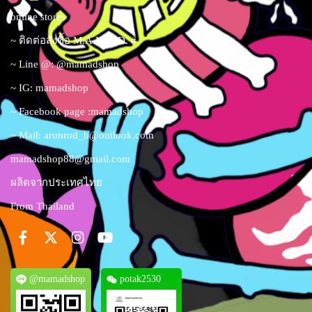
online stores
~ ติดต่อสั่งซื้อ M.A.M.A.D. #
~ Line @: @mamadshop
~ IG: mamadshop
~ Facebook page :mamadshop
~ Mail:
arunrod_b@outlook.com
mamadshop88@gmail.com
ผลิตจากประเทศไทย
From Thailand
@mamadshop
potak2530