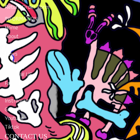
Return Order Form
INFORMATION
Home
About
Gallery
News
Contacts
FOLLOW US
Facebook
Twitter
Instragram
Google Plus
Youtube
Tiktok
CONTACT US