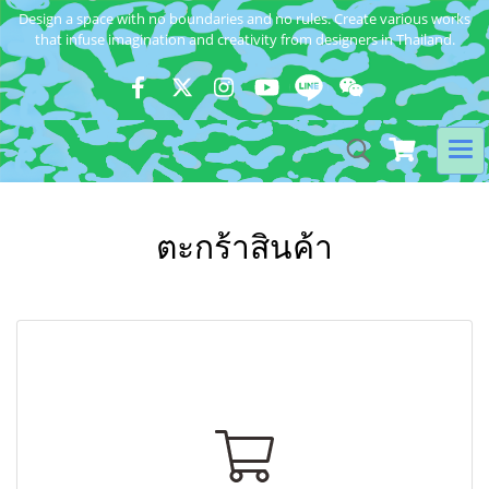
Design a space with no boundaries and no rules. Create various works
that infuse imagination and creativity from designers in Thailand.
ตะกร้าสินค้า