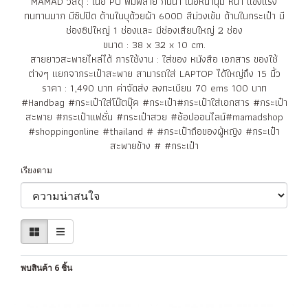
MAMAD วัสดุ : เนื้อ PU พิมพ์ลาย กันน้ำ เนื้อหนานุ่ม หนา แข็งแรง
ทนทานมาก มีซิปปิด ด้านในบุด้วยผ้า 600D สีม่วงเข้ม ด้านในกระเป๋า มี
ช่องซิปใหญ่ 1 ช่องและ มีช่องเสียบใหญ่ 2 ช่อง
ขนาด : 38 x 32 x 10 cm.
สายยาวสะพายไหล่ได้ การใช้งาน : ใส่ของ หนังสือ เอกสาร ของใช้
ต่างๆ แยกจากระเป๋าสะพาย สามารถใส่ LAPTOP ได้ใหญ่ถึง 15 นิ้ว
ราคา : 1,490 บาท ค่าจัดส่ง ลงทะเบียน 70 ems 100 บาท
#Handbag #กระเป๋าใส่โน๊ตบุ๊ค #กระเป๋า#กระเป๋าใส่เอกสาร #กระเป๋า
สะพาย #กระเป๋าเเฟชั่น #กระเป๋าสวย #ช้อปออนไลน์#mamadshop
#shoppingonline #thailand # #กระเป๋าถือของผู้หญิง #กระเป๋า
สะพายข้าง # #กระเป๋า
เรียงตาม
พบสินค้า 6 ชิ้น