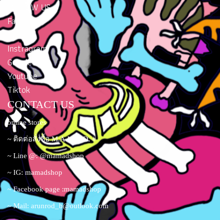
FOLLOW US
เป๋าเเฟชั่น #กระเป๋าสวย #ช้อ
เป๋าเเฟชั่น #กระเป๋าสวย #ช้อ
Facebook
ปออนไลน์#mamadshop
ปออนไลน์#mamadshop
Twitter
#shoppingonline #thailand
#shoppingonline #thailand
# #กระเป๋าถือของผู้หญิง
# #กระเป๋าถือของผู้หญิง
Instragram
#กระเป๋าสะพายข้าง #
#กระเป๋าสะพายข้าง #
Google Plus
#กระเป๋า
#กระเป๋า
Youtube
Tiktok
CONTACT US
online stores
~ ติดต่อสั่งซื้อ M.A.M.A.D. #
~ Line @: @mamadshop
~ IG: mamadshop
~ Facebook page :mamadshop
~ Mail:
arunrod_b@outlook.com