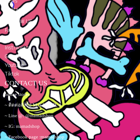
News
Contacts
FOLLOW US
Facebook
Twitter
Instragram
Google Plus
Youtube
Tiktok
CONTACT US
online stores
~ ติดต่อสั่งซื้อ M.A.M.A.D. #
~ Line @: @mamadshop
~ IG: mamadshop
~ Facebook page :mamadshop