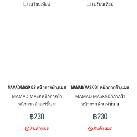
เปรียบเทียบ
เปรียบเทียบ
ผ้าไมโครสะท้อนละอองน้ำ กับ
ผ้าซับในมัสลินผลิตจากใยฝ้าย
100% สีดำ ทำความสะอาดง่าย
-เนื้อผ้าซับในมัสลินผ้า
ธรรมชาติ หายใจสะดวก
ปกป้องอากาศเสียๆ -หน้ากากผ้า
2 ชั้น (ซักทำความสะอาดได้ซัก
ได้ มากกว่า20 ครั้ง )มีช่องใส่
แผ่นกรอง -สายคล้องหูที่ไม่
ทำเจ็บ สวมใส่สบายได้ทั้งวัน
-ขนาด size ปกติ +ขนาดผ้ายาว
MAMAD/MASK 02 หน้ากากผ้า,แมสผ้า,ผ้าปิดจมูก
MAMAD/MASK 01 หน้ากากผ้า,แมสผ้า,ผ
22cm x สูง 13 cm +ขนาดตอน
MAMAD MASKหน้ากากผ้า
MAMAD MASKหน้ากากผ้า
กางยาว 18cm x สูง 12 cm
หน้ากาก ผ้าเเฟชั่น ส
หน้ากาก ผ้าเเฟชั่น ส
ไตน์MAMAD ดีไซน์มันส์ ลาย
ไตน์MAMAD ดีไซน์มันส์ ลาย
฿230
฿230
ไม่เหมือนใคร มาพร้อม คุณภาพ
ไม่เหมือนใคร มาพร้อม คุณภาพ
ผ้าเนื้อดี พร้อมปกป้องคุณ
ผ้าเนื้อดี พร้อมปกป้องคุณ
สินค้าหมด
สินค้าหมด