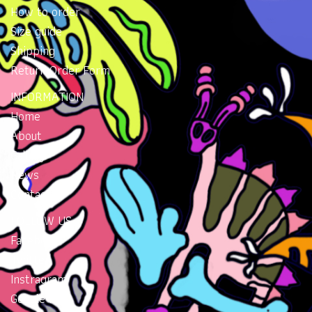
How to order
Size guide
Shipping
Return Order Form
INFORMATION
Home
About
Gallery
News
Contacts
FOLLOW US
Facebook
Twitter
Instragram
Google Plus