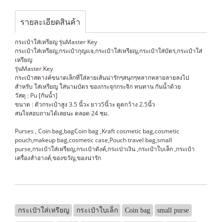
รายละเอียดสินค้า
กระเป๋าใส่เหรียญ รุ่นMaster Key
กระเป๋าใส่เหรียญ,กระเป๋ากุญแจ,กระเป๋าใส่เหรียญ,กระเป๋าใส่บัตร,กระเป๋าใส่
เหรียญ
รุ่นMaster Key
กระเป๋าสตางค์ขนาดเล็กที่ใส่ลายเส้นน่ารักๆสนุกๆหลากหลายลายลงไป
สำหรับ ใส่เหรียญ ใส่นามบัตร ของกระจุกกระจิก ทนทาน กันน้ำด้วย
วัสดุ : Pu [กันน้ำ]
ขนาด : ตัวกระเป๋าสูง 3.5 นิ้วx ยาว5นิ้วx ตูดกว้าง 2.5นิ้ว
สนใจสอบถามได้เลยนะ ตลอด 24 ชม.
Purses , Coin bag,bagCoin bag ,Kraft cosmetic bag,cosmetic
pouch,makeup bag,cosmetic case,Pouch travel bag,small
purse,กระเป๋าใส่เหรียญ,กระเป๋าตังค์,กระเป่าเงิน ,กระเป๋าใบเล็ก ,กระเป๋า
เครื่องสำอางค์,ของขวัญ,ของน่ารัก
กระเป๋าใส่เหรียญ
กระเป๋าใบเล็ก
Coin bag
small purse