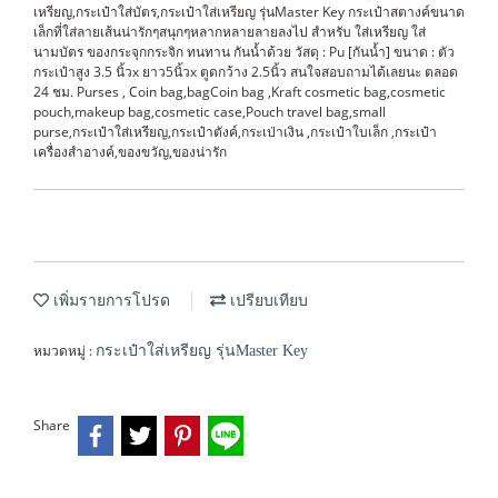
เหรียญ,กระเป๋าใส่บัตร,กระเป๋าใส่เหรียญ รุ่นMaster Key กระเป๋าสตางค์ขนาด
เล็กที่ใส่ลายเส้นน่ารักๆสนุกๆหลากหลายลายลงไป สำหรับ ใส่เหรียญ ใส่
นามบัตร ของกระจุกกระจิก ทนทาน กันน้ำด้วย วัสดุ : Pu [กันน้ำ] ขนาด : ตัว
กระเป๋าสูง 3.5 นิ้วx ยาว5นิ้วx ตูดกว้าง 2.5นิ้ว สนใจสอบถามได้เลยนะ ตลอด
24 ชม. Purses , Coin bag,bagCoin bag ,Kraft cosmetic bag,cosmetic
pouch,makeup bag,cosmetic case,Pouch travel bag,small
purse,กระเป๋าใส่เหรียญ,กระเป๋าตังค์,กระเป่าเงิน ,กระเป๋าใบเล็ก ,กระเป๋า
เครื่องสำอางค์,ของขวัญ,ของน่ารัก
เพิ่มรายการโปรด
เปรียบเทียบ
หมวดหมู่ :
กระเป๋าใส่เหรียญ รุ่นMaster Key
Share