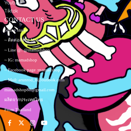
Youtube
Tiktok
CONTACT US
online stores
~ ติดต่อสั่งซื้อ M.A.M.A.D. #
~ Line @: @mamadshop
~ IG: mamadshop
~ Facebook page :mamadshop
~ Mail:
arunrod_b@outlook.com
mamadshop88@gmail.com
ผลิตจากประเทศไทย
From Thailand