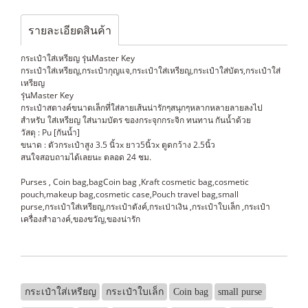
รายละเอียดสินค้า
กระเป๋าใส่เหรียญ รุ่นMaster Key
กระเป๋าใส่เหรียญ,กระเป๋ากุญแจ,กระเป๋าใส่เหรียญ,กระเป๋าใส่บัตร,กระเป๋าใส่
เหรียญ
รุ่นMaster Key
กระเป๋าสตางค์ขนาดเล็กที่ใส่ลายเส้นน่ารักๆสนุกๆหลากหลายลายลงไป
สำหรับ ใส่เหรียญ ใส่นามบัตร ของกระจุกกระจิก ทนทาน กันน้ำด้วย
วัสดุ : Pu [กันน้ำ]
ขนาด : ตัวกระเป๋าสูง 3.5 นิ้วx ยาว5นิ้วx ตูดกว้าง 2.5นิ้ว
สนใจสอบถามได้เลยนะ ตลอด 24 ชม.
Purses , Coin bag,bagCoin bag ,Kraft cosmetic bag,cosmetic
pouch,makeup bag,cosmetic case,Pouch travel bag,small
purse,กระเป๋าใส่เหรียญ,กระเป๋าตังค์,กระเป่าเงิน ,กระเป๋าใบเล็ก ,กระเป๋า
เครื่องสำอางค์,ของขวัญ,ของน่ารัก
กระเป๋าใส่เหรียญ
กระเป๋าใบเล็ก
Coin bag
small purse