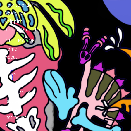
How to order
Size guide
Shipping
Return Order Form
INFORMATION
Home
About
Gallery
News
Contacts
FOLLOW US
Facebook
Twitter
Instragram
Google Plus