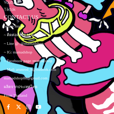
Youtube
Tiktok
CONTACT US
online stores
~ ติดต่อสั่งซื้อ M.A.M.A.D. #
~ Line @: @mamadshop
~ IG: mamadshop
~ Facebook page :mamadshop
~ Mail:
arunrod_b@outlook.com
mamadshop88@gmail.com
ผลิตจากประเทศไทย
From Thailand