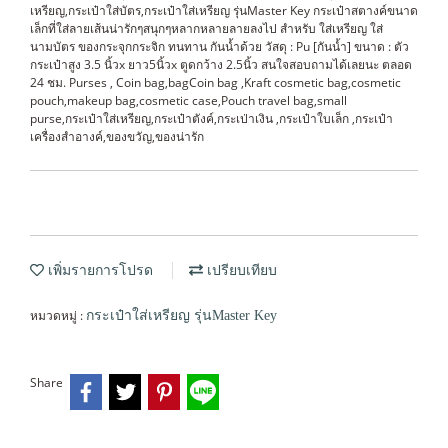
เหรียญ,กระเป๋าใส่บัตร,กระเป๋าใส่เหรียญ รุ่นMaster Key กระเป๋าสตางค์ขนาด
เล็กที่ใส่ลายเส้นน่ารักๆสนุกๆหลากหลายลายลงไป สำหรับ ใส่เหรียญ ใส่
นามบัตร ของกระจุกกระจิก ทนทาน กันน้ำด้วย วัสดุ : Pu [กันน้ำ] ขนาด : ตัว
กระเป๋าสูง 3.5 นิ้วx ยาว5นิ้วx ตูดกว้าง 2.5นิ้ว สนใจสอบถามได้เลยนะ ตลอด
24 ชม. Purses , Coin bag,bagCoin bag ,Kraft cosmetic bag,cosmetic
pouch,makeup bag,cosmetic case,Pouch travel bag,small
purse,กระเป๋าใส่เหรียญ,กระเป๋าตังค์,กระเป่าเงิน ,กระเป๋าใบเล็ก ,กระเป๋า
เครื่องสำอางค์,ของขวัญ,ของน่ารัก
เพิ่มรายการโปรด
เปรียบเทียบ
หมวดหมู่ :
กระเป๋าใส่เหรียญ รุ่นMaster Key
Share