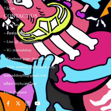
Youtube
Tiktok
CONTACT US
online stores
~ ติดต่อสั่งซื้อ M.A.M.A.D. #
~ Line @: @mamadshop
~ IG: mamadshop
~ Facebook page :mamadshop
~ Mail:
arunrod_b@outlook.com
mamadshop88@gmail.com
ผลิตจากประเทศไทย
From Thailand