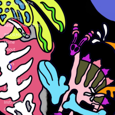
How to order
Size guide
Shipping
Return Order Form
INFORMATION
Home
About
Gallery
News
Contacts
FOLLOW US
Facebook
Twitter
Instragram
Google Plus