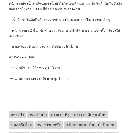
หน้ากากผ้า เนื้อผ้าด้านนอกเนื้อผ้าไมโครสะท้อนละอองน้ำ กับผ้าซับในมัสลิน
ผลิตจากใยฝ้าย 100% สีดำ ทำความสะอาดง่าย
-เนื้อผ้าซับในมัสลินผ้าธรรมชาติ หายใจสะดวก ปกป้องอากาศเสียๆ
-หน้ากากผ้า 2 ชั้น (ซักทำความสะอาดได้ซักได้ มากกว่า20 ครั้ง )มีช่องใส่
แผ่นกรอง
-สายคล้องหูที่ไม่ทำเจ็บ สวมใส่สบายได้ทั้งวัน
-ขนาด size ปกติ
+ขนาดผ้ายาว 22cm x สูง 13 cm
+ขนาดตอนกางยาว 18cm x สูง 12 cm
กระเป๋า
กระเป๋าผ้า
กระเป๋าพียู
กระเป๋าจัดระเบียบ
ของพรีเมี่ยม
กระเป๋าแฟชั่น
หน้ากากอนามัย
ผ้าปิดปาก