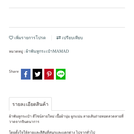
เพิ่มรายการโปรด
เปรียบเทียบ
หมวดหมู่ :
ผ้าพันหูกระเป๋าMAMAD
Share
รายละเอียดสินค้า
ผ้าพันหูกระเป๋า ดีไซน์ลายใหม่ เนื้อผ้านุ่ม ผูกเเน่น ลายเส้นถ่ายทอดลวดลายที่
วาดจากจินตนาการ
โดยตั้งใจให้ลายเเละสีสันที่สนุกเเละเเตกต่าง ไปจากทั่วไป