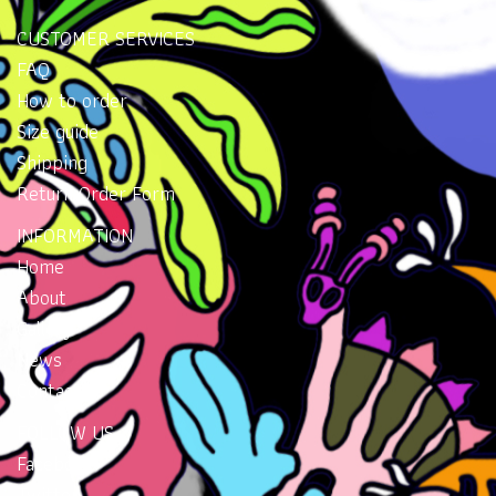
CUSTOMER SERVICES
FAQ
How to order
Size guide
Shipping
Return Order Form
INFORMATION
Home
About
Gallery
News
Contacts
FOLLOW US
Facebook
Twitter