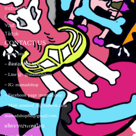
Instragram
Google Plus
Youtube
Tiktok
CONTACT US
online stores
~ ติดต่อสั่งซื้อ M.A.M.A.D. #
~ Line @: @mamadshop
~ IG: mamadshop
~ Facebook page :mamadshop
~ Mail:
arunrod_b@outlook.com
mamadshop88@gmail.com
ผลิตจากประเทศไทย