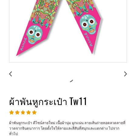
ผ้าพันหูกระเป๋า Tw11
ผ้าพันหูกระเป๋า ดีไซน์ลายใหม่ เนื้อผ้านุ่ม ผูกเเน่น ลายเส้นถ่ายทอดลวดลายที่
วาดจากจินตนาการ โดยตั้งใจให้ลายเเละสีสันที่สนุกเเละเเตกต่าง ไปจาก
ทั่วไป