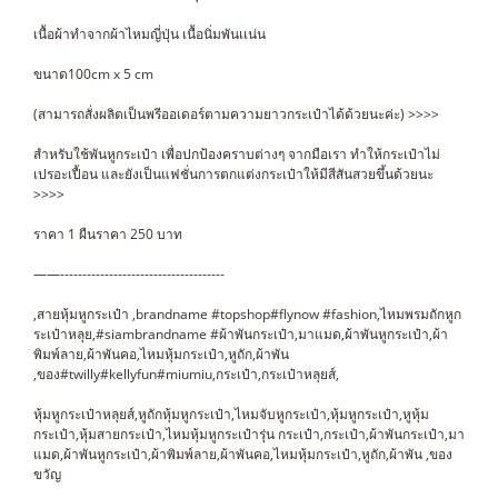
เนื้อผ้าทำจากผ้าไหมญี่ปุ่น เนื้อนิ่มพันเเน่น
ขนาด100cm x 5 cm
(สามารถสั่งผลิตเป็นพรีออเดอร์ตามความยาวกระเป๋าได้ด้วยนะค่ะ) >>>>
สำหรับใช้พันหูกระเป๋า เพื่อปกป้องคราบต่างๆ จากมือเรา ทำให้กระเป๋าไม่
เปรอะเปื้อน และยังเป็นแฟชั่นการตกแต่งกระเป๋าให้มีสีสันสวยขึ้นด้วยนะ
>>>>
ราคา 1 ผืนราคา 250 บาท
——-------------------------------------
,สายหุ้มหูกระเป๋า ,brandname #topshop#flynow #fashion,ไหมพรมถักหูก
ระเป๋าหลุย,#siambrandname #ผ้าพันกระเป๋า,มาแมด,ผ้าพันหูกระเป๋า,ผ้า
พิมพ์ลาย,ผ้าพันคอ,ไหมหุ้มกระเป๋า,หูถัก,ผ้าพัน
,ของ#twilly#kellyfun#miumiu,กระเป๋า,กระเป๋าหลุยส์,
หุ้มหูกระเป๋าหลุยส์,หูถักหุ้มหูกระเป๋า,ไหมจับหูกระเป๋า,หุ้มหูกระเป๋า,หูหุ้ม
กระเป๋า,หุ้มสายกระเป๋า,ไหมหุ้มหูกระเป๋ารุ่น กระเป๋า,กระเป๋า,ผ้าพันกระเป๋า,มา
แมด,ผ้าพันหูกระเป๋า,ผ้าพิมพ์ลาย,ผ้าพันคอ,ไหมหุ้มกระเป๋า,หูถัก,ผ้าพัน ,ของ
ขวัญ