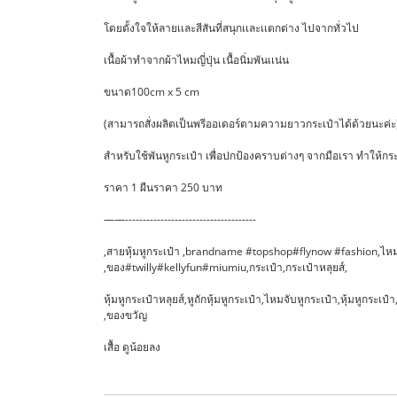
โดยตั้งใจให้ลายเเละสีสันที่สนุกเเละเเตกต่าง ไปจากทั่วไป
เนื้อผ้าทำจากผ้าไหมญี่ปุ่น เนื้อนิ่มพันเเน่น
ขนาด100cm x 5 cm
(สามารถสั่งผลิตเป็นพรีออเดอร์ตามความยาวกระเป๋าได้ด้วยนะค่ะ
สำหรับใช้พันหูกระเป๋า เพื่อปกป้องคราบต่างๆ จากมือเรา ทำให้กระ
ราคา 1 ผืนราคา 250 บาท
——-------------------------------------
,สายหุ้มหูกระเป๋า ,brandname #topshop#flynow #fashion,ไหมพร
,ของ#twilly#kellyfun#miumiu,กระเป๋า,กระเป๋าหลุยส์,
หุ้มหูกระเป๋าหลุยส์,หูถักหุ้มหูกระเป๋า,ไหมจับหูกระเป๋า,หุ้มหูกระเป
,ของขวัญ
เสื้อ ดูน้อยลง