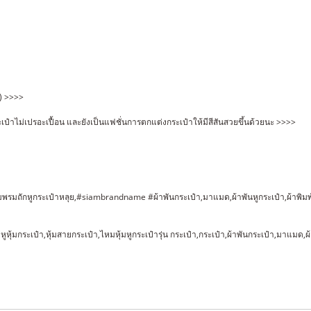
) >>>>
เป๋าไม่เปรอะเปื้อน และยังเป็นแฟชั่นการตกแต่งกระเป๋าให้มีสีสันสวยขึ้นด้วยนะ >>>>
มถักหูกระเป๋าหลุย,#siambrandname #ผ้าพันกระเป๋า,มาแมด,ผ้าพันหูกระเป๋า,ผ้าพิมพ์ลา
๋า,หูหุ้มกระเป๋า,หุ้มสายกระเป๋า,ไหมหุ้มหูกระเป๋ารุ่น กระเป๋า,กระเป๋า,ผ้าพันกระเป๋า,มาแมด,