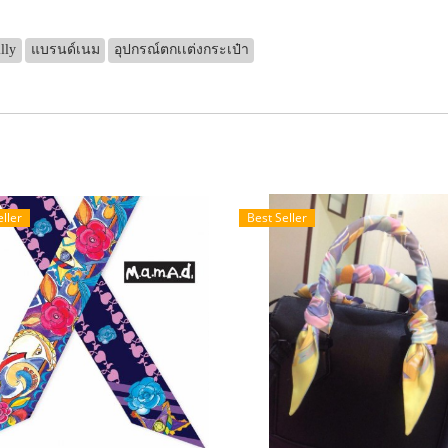
lly
แบรนด์เนม
อุปกรณ์ตกเเต่งกระเป๋า
eller
Best Seller