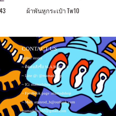
w43
ผ้าพันหูกระเป๋า Tw10
CONTACT US
online stores
~ ติดต่อสั่งซื้อ M.A.M.A.D. #
~ Line @: @mamadshop
~ IG: mamadshop
~ Facebook page :mamadshop
~ Mail:
arunrod_b@outlook.com
mamadshop88@gmail.com