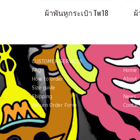
ผ้าพันหูกระเป๋า Tw18
ผ้
CUSTOMER SERVICES
INFOR
FAQ
Home
How to order
About
Size guide
Gallery
Shipping
News
Return Order Form
Contac