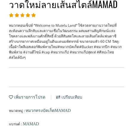
วาดใหม่ลายเส้นสไตล์MAMAD
หมวกคอนเซ็ปต์ “Welcome to Mutelu Land” ใช้ลวดลายงานวาดใหม่ที่
สะท้อนความลึกลับและความเชื่อในวัฒนธรรม ผสมผสานสัญลักษณ์แห่ง
โชคลางและพลังงานศักดิ์สิทธิ์ ด้วยสีสันสดใสและลายเส้นสไตล์แฟนตาซี
สร้างบรรยากาศเหมือนอยู่ในดินแดนมหัศจรรย์ ขนาดรอบหัว 60 CM วัสดุ:
เนื้อผ้าโพลีเอสเตอร์พิมพ์ลายใหม่#หมวกบัคเก็ต#Bucket #หมวกปีก #หมวก
พิมพ์ลาย #งานดีไซน์ #cap #หมวกเเก๊ป #หมวกแก๊ปสุดเท่ #ศิลปะไทย
#สไตล์ปังๆ
เพิ่มรายการโปรด
เปรียบเทียบ
หมวดหมู่ :
หมวกทรงบัคเก็ตMAMAD
แบรนด์ :
MAMAD