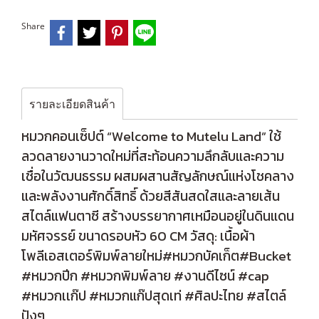
Share
รายละเอียดสินค้า
หมวกคอนเซ็ปต์ “Welcome to Mutelu Land” ใช้
ลวดลายงานวาดใหม่ที่สะท้อนความลึกลับและความ
เชื่อในวัฒนธรรม ผสมผสานสัญลักษณ์แห่งโชคลาง
และพลังงานศักดิ์สิทธิ์ ด้วยสีสันสดใสและลายเส้น
สไตล์แฟนตาซี สร้างบรรยากาศเหมือนอยู่ในดินแดน
มหัศจรรย์ ขนาดรอบหัว 60 CM วัสดุ: เนื้อผ้า
โพลีเอสเตอร์พิมพ์ลายใหม่#หมวกบัคเก็ต#Bucket
#หมวกปีก #หมวกพิมพ์ลาย #งานดีไซน์ #cap
#หมวกเเก๊ป #หมวกแก๊ปสุดเท่ #ศิลปะไทย #สไตล์
ปังๆ