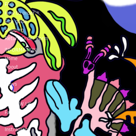
FAQ
How to order
Size guide
Shipping
Return Order Form
INFORMATION
Home
About
Gallery
News
Contacts
FOLLOW US
Facebook
Twitter
Instragram