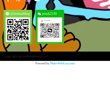
@mamadshop
potak2530
Copy right by makewebeasy.com
Powered by
MakeWebEasy.com