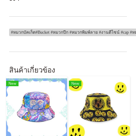
#หมวกบัคเก็ต#Bucket #หมวกปีก #หมวกพิมพ์ลาย #งานดีไซน์ #cap
สินค้าเกี่ยวข้อง
New
New