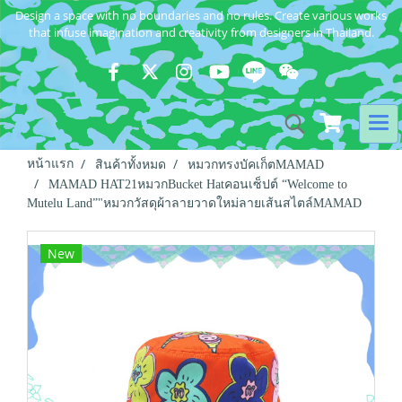
Design a space with no boundaries and no rules. Create various works
that infuse imagination and creativity from designers in Thailand.
หน้าแรก
สินค้าทั้งหมด
หมวกทรงบัคเก็ตMAMAD
MAMAD HAT21หมวกBucket Hatคอนเซ็ปต์ “Welcome to
Mutelu Land”"หมวกวัสดุผ้าลายวาดใหม่ลายเส้นสไตล์MAMAD
New