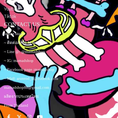
Google Plus
Youtube
Tiktok
CONTACT US
online stores
~ ติดต่อสั่งซื้อ M.A.M.A.D. #
~ Line @: @mamadshop
~ IG: mamadshop
~ Facebook page :mamadshop
~ Mail:
arunrod_b@outlook.com
mamadshop88@gmail.com
ผลิตจากประเทศไทย
From Thailand