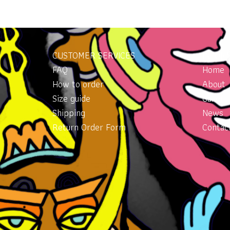
CUSTOMER SERVICES
INFOR
FAQ
Home
How to order
About
Size guide
Gallery
Shipping
News
Return Order Form
Contac