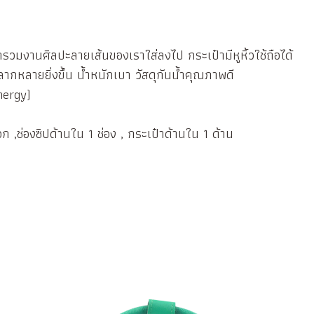
รวมงานศิลปะลายเส้นของเราใส่ลงไป กระเป๋ามีหูหิ้วใช้ถือได้
ลากหลายยิ่งขึ้น น้ำหนักเบา วัสดุกันน้ำคุณภาพดี
nergy)
อก ,ช่องซิปด้านใน 1 ช่อง , กระเป๋าด้านใน 1 ด้าน