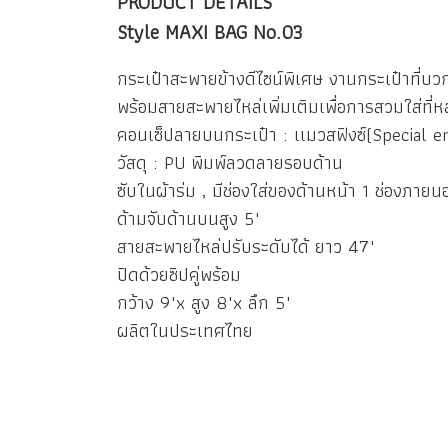
PRODUCT DETAILS
Style MAXI BAG No.03
กระเป๋าสะพายข้างดีไซน์พิเศษ งานกระเป๋าที่บวก
พร้อมสายสะพายไหล่เพิ่มเติมเพื่อการสวมใส่ที่ห
คอนเซ็ปลายบนกระเป๋า : เเมวสฟิงซ์(Special e
วัสดุ : PU พิมพ์ลวดลายรอบด้าน
ซับในผ้าร่ม , มีช่องใส่ของด้านหน้า 1 ช่องภายน
ด้ามจับด้านบนสูง 5"
สายสะพายไหล่ปรับระดับได้ ยาว 47"
ปิดด้วยซิปคู่พร้อม
กว้าง 9"x สูง 8"x ลึก 5"
ผลิตในประเทศไทย