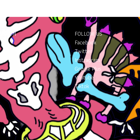
MATION
FOLLOW US
Facebook
Twitter
Instragram
Google Plus
ts
Youtube
Tiktok