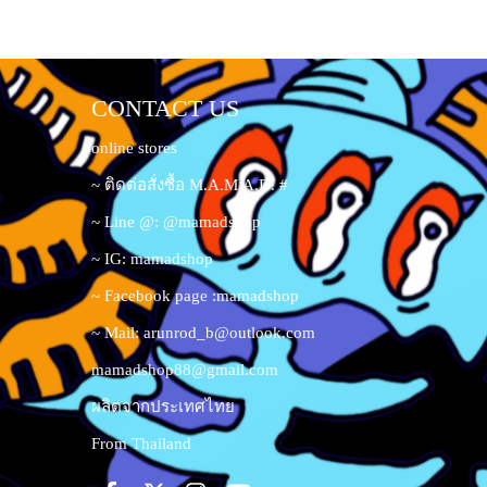
CONTACT US
online stores
~ ติดต่อสั่งซื้อ M.A.M.A.D. #
~ Line @: @mamadshop
~ IG: mamadshop
~ Facebook page :mamadshop
~ Mail:
arunrod_b@outlook.com
mamadshop88@gmail.com
ผลิตจากประเทศไทย
From Thailand