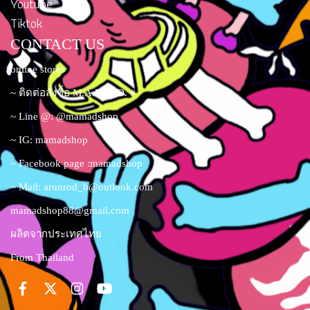
Youtube
Tiktok
CONTACT US
online stores
~ ติดต่อสั่งซื้อ M.A.M.A.D. #
~ Line @: @mamadshop
~ IG: mamadshop
~ Facebook page :mamadshop
~ Mail:
arunrod_b@outlook.com
mamadshop88@gmail.com
ผลิตจากประเทศไทย
From Thailand