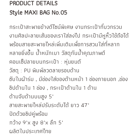
PRODUCT DETAILS
Style MAXI BAG No.05
กระเป๋าสะพายข้างดีไซน์พิเศษ งานกระเป๋าที่บวกรวม
งานศิลปะลายเส้นของเราใส่ลงไป กระเป๋ามีหูหิ้วใช้ถือได้
พร้อมสายสะพายไหล่เพิ่มเติมเพื่อการสวมใส่ที่หลาก
หลายยิ่งขึ้น น้ำหนักเบา วัสดุกันน้ำคุณภาพดี
คอนเซ็ปลายบนกระเป๋า : หุ่นยนต์
วัสดุ : PU พิมพ์ลวดลายรอบด้าน
ซับในผ้าร่ม , มีช่องใส่ของด้านหน้า 1 ช่องภายนอก ,ช่อง
ซิปด้านใน 1 ช่อง , กระเป๋าด้านใน 1 ด้าน
ด้ามจับด้านบนสูง 5"
สายสะพายไหล่ปรับระดับได้ ยาว 47"
ปิดด้วยซิปคู่พร้อม
กว้าง 9"x สูง 8"x ลึก 5"
ผลิตในประเทศไทย