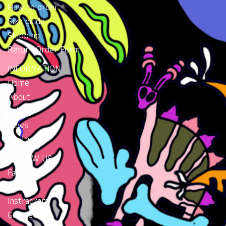
How to order
Size guide
Shipping
Return Order Form
INFORMATION
Home
About
Gallery
News
Contacts
FOLLOW US
Facebook
Twitter
Instragram
Google Plus