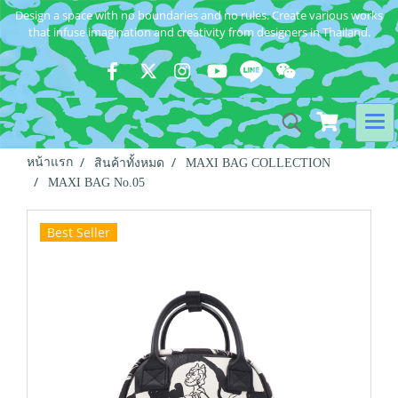
Design a space with no boundaries and no rules. Create various works
that infuse imagination and creativity from designers in Thailand.
หน้าแรก
สินค้าทั้งหมด
MAXI BAG COLLECTION
MAXI BAG No.05
Best Seller